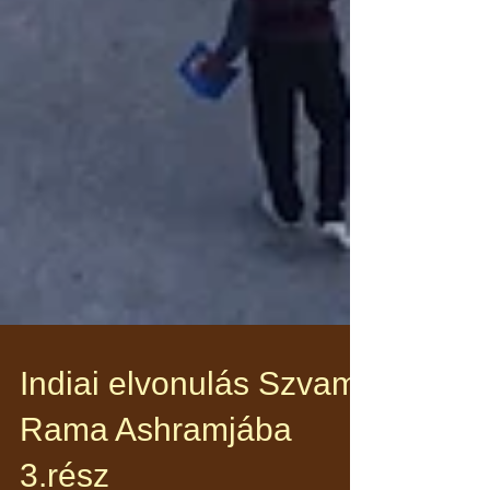
Indiai elvonulás Szvami
Rama Ashramjába