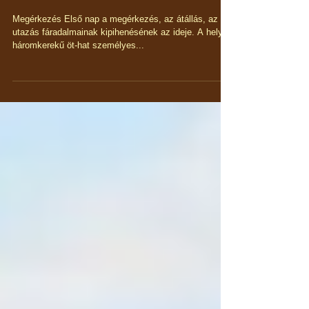
3.rész
Megérkezés Első nap a megérkezés, az átállás, az
utazás fáradalmainak kipihenésének az ideje. A helyi
háromkerekű öt-hat személyes...