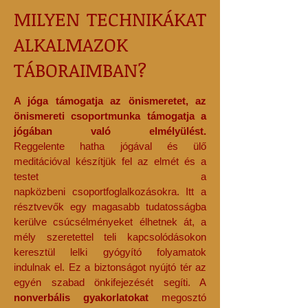
MILYEN TECHNIKÁKAT
ALKALMAZOK
TÁBORAIMBAN?
A jóga támogatja az önismeretet, az
önismereti csoportmunka támogatja a
jógában való elmélyülést.
Reggelente hatha jógával és ülő
meditációval készítjük fel az elmét és a
testet
a
napközbeni csoportfoglalkozásokra. Itt a
résztvevők egy magasabb tudatosságba
kerülve csúcsélményeket élhetnek át, a
mély szeretettel teli kapcsolódásokon
keresztül lelki gyógyító folyamatok
indulnak el. Ez a biztonságot nyújtó tér az
egyén szabad önkifejezését segíti. A
nonverbális gyakorlatokat
megosztó