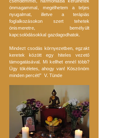
csendemmel, harmóniába kerülhetek
önmagammal, megélhetem a teljes
nyugalmat, illetve a terápiás
foglalkozásokon szert tehetek
önismeretre, bemélyült
kapcsolódásokkal gazdagodhatok.
Mindezt csodás környezetben, egzakt
keretek között egy hiteles vezető
támogatásával. Mi kellhet ennél több?
Úgy tökéletes, ahogy van! Köszönöm
minden percét!” V. Tünde