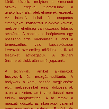
körök követik, melyben a kimondott
szavak erejével tudatosulnak a
gyakorlatok alatt átélt élmények, érzések.
Az intenzív belső és csoportos
élményeket
szabadtéri blokkok
követik,
melyben lehetőség van úszásra, futásra,
sétálásra. A napirendbe beépítettem egy
hosszabb erdei kirándulást is, ahol a
természethez való kapcsolódáson
keresztül szellemileg töltődünk, a fizikai
testünket átmozgatjuk. A délutáni
önismereti blokk után ismét jógázunk.
A technikák, amiket alkalmazok
bodywork és mozgásmeditáció
. A
bodywork a korai, beszéd megjelenése
előtti mélységeinket érinti, dolgozza át,
azon a szinten, amit verbalitással nem
tudunk megközelíteni. A fő témák a
magzati időszak, az inkarnáció, valamint
transzperszonális szintek. Egyéni és