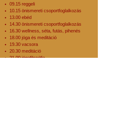
09.15 reggeli
10.15 önismereti csoportfoglalkozás
13.00 ebéd
14.30 önismereti csoportfoglalkozás
16.30 wellness, séta, futás, pihenés
18.00 jóga és meditáció
19.30 vacsora
20.30 meditáció
21.00 jógafilozófia
Vasárnap
07.30 jóga és meditáció
09.00 reggeli
10.00 önismereti csoportfoglalkozás
13.00 ebéd
14.00 kirándulás
16.00 zárókör
18.00 hazautazás