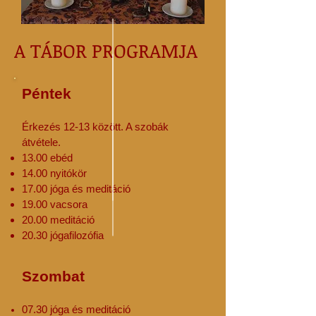
A TÁBOR PROGRAMJA
Péntek
Érkezés 12-13 között. A szobák
átvétele.
13.00 ebéd
14.00 nyitókör
17.00 jóga és meditáció
19.00 vacsora
20.00 meditáció
20.30 jógafilozófia
Szombat
07.30 jóga és meditáció