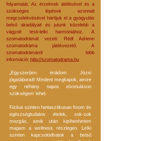
folyamatát. Az érzelmek átélésével és a
szükséges lépések azonnali
megcselekvésével hárítjuk el a gyógyulás
belső akadályait és jutunk közelebb a
vágyott testi-lelki harmóniához. A
szomatodrámát vezeti: Rédl Adrienn
szomatodráma játékvezető. A
szomatodrámáról több
információ:
http://szomatodrama.hu
„Egyszerűen imádom Józsi
jógatáborait! Mindent megkapok, amire
egy néhány napos elvonuláson
szükségem lehet.
Fizikai szinten fantasztikusan finom és
egészségtudatos ételek, sok-sok
mozgás, amik után kipihenhetem
magam a wellness részlegen. Lelki
szinten kapcsolódhatok a belső