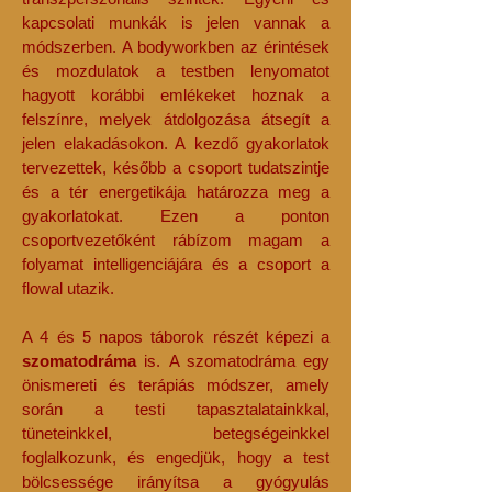
kapcsolati munkák is jelen vannak a
módszerben. A bodyworkben az érintések
és mozdulatok a testben lenyomatot
hagyott korábbi emlékeket hoznak a
felszínre, melyek átdolgozása átsegít a
jelen elakadásokon. A kezdő gyakorlatok
tervezettek, később a csoport tudatszintje
és a tér energetikája határozza meg a
gyakorlatokat. Ezen a ponton
csoportvezetőként rábízom magam a
folyamat intelligenciájára és a csoport a
flowal utazik.
A 4 és 5 napos táborok részét képezi a
szomatodráma
is. A szomatodráma egy
önismereti és terápiás módszer, amely
során a testi tapasztalatainkkal,
tüneteinkkel, betegségeinkkel
foglalkozunk, és engedjük, hogy a test
bölcsessége irányítsa a gyógyulás