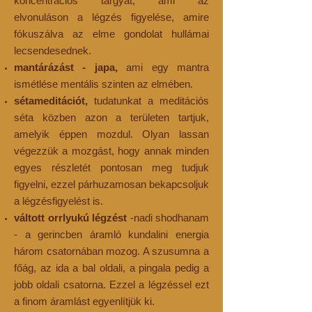
koncentrációs tárgyat, ami az
elvonuláson
a légzés figyelése, amire
fókuszálva az elme gondolat hullámai
lecsendesednek.
mantárázást - japa,
ami egy mantra
ismétlése mentális szinten az elmében.
sétameditációt,
tudatunkat a meditációs
séta közben azon a területen tartjuk,
amelyik éppen mozdul. Olyan lassan
végezzük a mozgást, hogy annak minden
egyes részletét pontosan meg tudjuk
figyelni, ezzel párhuzamosan bekapcsoljuk
a légzésfigyelést is.
váltott orrlyukú légzést
-nadi shodhanam
- a gerincben áramló kundalini energia
három csatornában mozog. A szusumna a
főág, az ida a bal oldali, a pingala pedig a
jobb oldali csatorna. Ezzel a légzéssel ezt
a finom áramlást egyenlítjük ki.