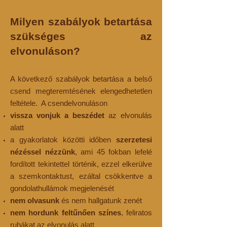
Milyen szabályok betartása
szükséges az
elvonuláson?
A következő szabályok betartása a belső
csend megteremtésének elengedhetetlen
feltétele. A csendelvonuláson
vissza vonjuk a beszédet
az elvonulás
alatt
a gyakorlatok közötti időben
szerzetesi
nézéssel nézzünk
, ami 45 fokban lefelé
fordított tekintettel történik, ezzel elkerülve
a szemkontaktust, ezáltal csökkentve a
gondolathullámok megjelenését
nem olvasunk
és nem hallgatunk zenét
nem hordunk feltűnően színes
, feliratos
ruhákat az elvonulás alatt