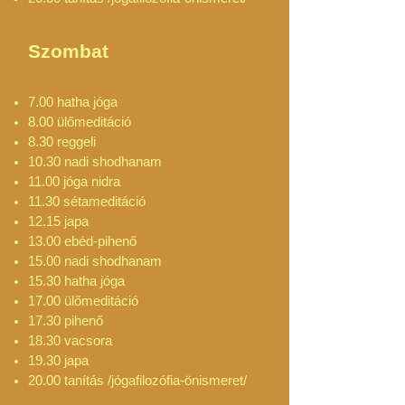
Szombat
7.00 hatha jóga
8.00 ülőmeditáció
8.30 reggeli
10.30 nadi shodhanam
11.00 jóga nidra
11.30 sétameditáció
12.15 japa
13.00 ebéd-pihenő
15.00 nadi shodhanam
15.30 hatha jóga
17.00 ülőmeditáció
17.30 pihenő
18.30 vacsora
19.30 japa
20.00 tanítás /jógafilozófia-önismeret/