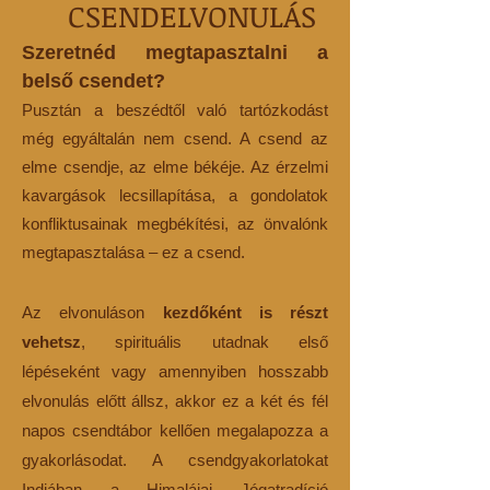
CSENDELVONULÁS
Szeretnéd megtapasztalni a
belső csendet?
Pusztán a beszédtől való tartózkodást
még egyáltalán nem csend. A csend az
elme csendje, az elme békéje. Az érzelmi
kavargások lecsillapítása, a gondolatok
konfliktusainak megbékítési, az önvalónk
megtapasztalása – ez a csend.
Az elvonuláson
kezdőként is részt
vehetsz
, spirituális utadnak első
lépéseként vagy amennyiben hosszabb
elvonulás előtt állsz, akkor ez a két és fél
napos csendtábor kellően megalapozza a
gyakorlásodat. A csendgyakorlatokat
Indiában a Himalájai Jógatradíció