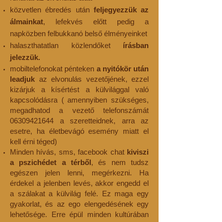
közvetlen ébredés után
feljegyezzük az
álmainkat
, lefekvés előtt pedig a
napközben felbukkanó belső élményeinket
halaszthatatlan közlendőket
írásban
jelezzük.
mobiltelefonokat pénteken
a nyitókör után
leadjuk
az elvonulás vezetőjének, ezzel
kizárjuk a kísértést a külvilággal való
kapcsolódásra ( amennyiben szükséges,
megadhatod a vezető telefonszámát
06309421
6
44 a szeretteidnek, arra az
esetre, ha életbevágó esemény miatt el
kell érni téged)
Minden hívás, sms, facebook chat
kiviszi
a pszichédet a térből
, és nem tudsz
egészen jelen lenni, megérkezni. Ha
érdekel a jelenben levés, akkor engedd el
a szálakat a külvilág felé. Ez maga egy
gyakorlat, és az ego elengedésének egy
lehetősége. Erre épül minden kultúrában