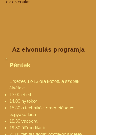
az elvonulás.
Az elvonulás programja
Péntek
Érkezés 12-13 óra között, a szobák
átvétele
13.00 ebéd
14.00 nyitókör
15.30 a technikák ismertetése és
begyakorlása
18.30 vacsora
19.30 ülőmeditáció
20.00 tanítás /jógafilozófia-önismeret/