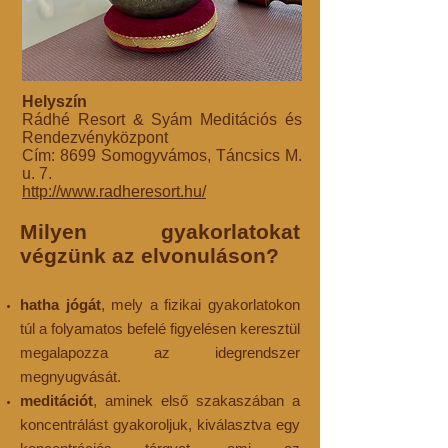
Helyszín
Rádhé Resort & Syám Meditációs és
Rendezvényközpont
Cím: 8699 Somogyvámos, Táncsics M.
u. 7.
http://www.radheresort.hu/
Milyen gyakorlatokat
végzünk az elvonuláson?
hatha jógát
, mely a fizikai gyakorlatokon
túl a folyamatos befelé figyelésen keresztül
megalapozza az idegrendszer
megnyugvását
.
meditációt
, aminek első szakaszában a
koncentrálást gyakoroljuk, kiválasztva egy