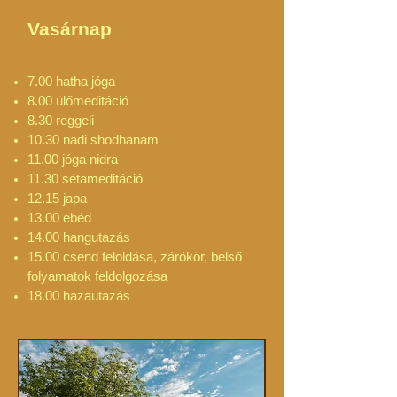
Vasárnap
7.00 hatha jóga
8.00 ülőmeditáció
8.30 reggeli
10.30 nadi shodhanam
11.00 jóga nidra
11.30 sétameditáció
12.15 japa
13.00 ebéd
14.00 hangutazás
15.00 csend feloldása, zárókör, belső
folyamatok feldolgozása
18
.00 hazautazás