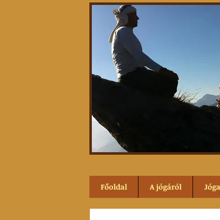
Főoldal
A jógáról
Jóg