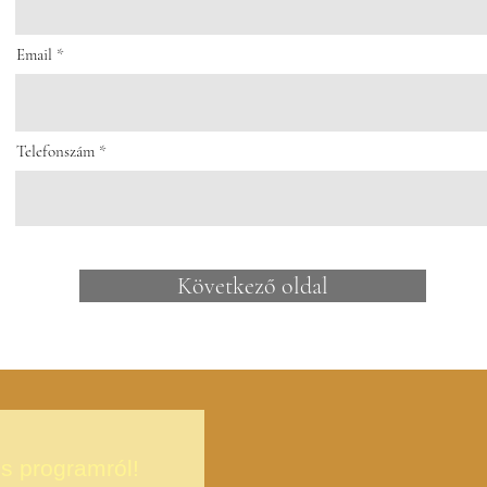
Email
Telefonszám
Következő oldal
is programról!