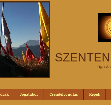
SZENTEN
jóga & 
aórák
Jógatábor
Csendelvonulás
Képek