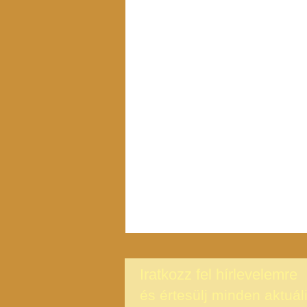
Iratkozz fel hírlevelemre
és értesülj minden aktuál