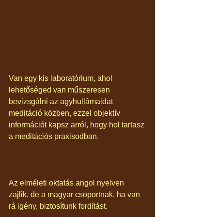
Van egy kis laboratórium, ahol 
lehetőséged van műszeresen 
bevizsgálni az agyhullámaidat 
meditáció közben, ezzel objektív 
információt kapsz arról, hogy hol tartasz 
a meditációs praxisodban.
Az elméleti oktatás angol nyelven 
zajlik, de a magyar csoportnak, ha van 
rá igény, biztosítunk fordítást.