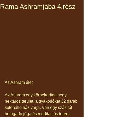
Rama Ashramjába 4.rész
Az Ashram élet
Az Ashram egy körbekerített négy 
hektáros terület, a gyakorlókat 32 darab 
különálló ház várja. Van egy száz főt 
befogadó jóga és meditációs terem, 