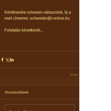
Kérdéseidre szívesen válaszolok, írj a 
mail címemre: schweder@t-online.hu
Folytatás következik...
Hozzászólások