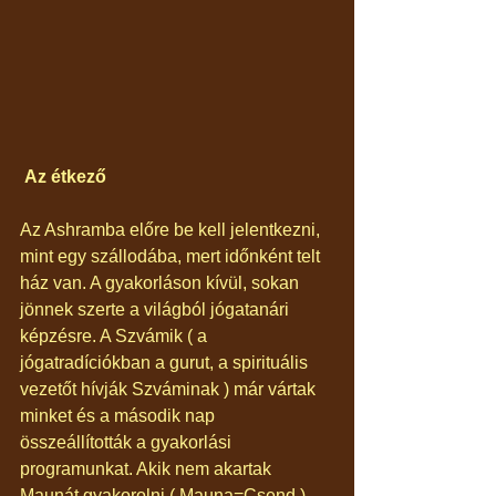
 Az étkező
Az Ashramba előre be kell jelentkezni, 
mint egy szállodába, mert időnként telt 
ház van. A gyakorláson kívül, sokan 
jönnek szerte a világból jógatanári 
képzésre. A Szvámik ( a 
jógatradíciókban a gurut, a spirituális 
vezetőt hívják Szváminak ) már vártak 
minket és a második nap 
összeállították a gyakorlási 
programunkat. Akik nem akartak 
Maunát gyakorolni ( Mauna=Csend ), 