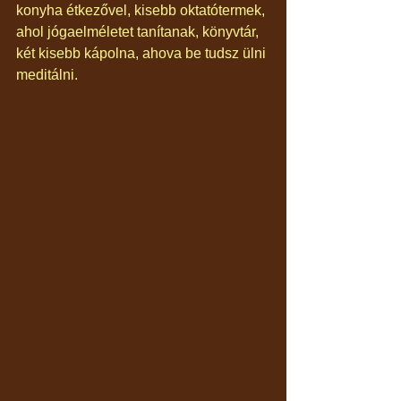
konyha étkezővel, kisebb oktatótermek, 
ahol jógaelméletet tanítanak, könyvtár, 
két kisebb kápolna, ahova be tudsz ülni 
meditálni.