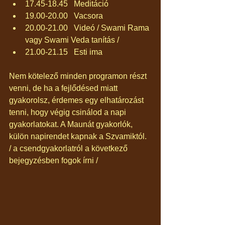
17.45-18.45   Meditáció  
19.00-20.00   Vacsora  
20.00-21.00   Videó / Swami Rama 
vagy Swami Veda tanítás /  
21.00-21.15   Esti ima 
Nem kötelező minden programon részt 
venni, de ha a fejlődésed miatt 
gyakorolsz, érdemes egy elhatározást 
tenni, hogy végig csinálod a napi 
gyakorlatokat. A Maunát gyakorlók, 
külön napirendet kapnak a Szvamiktól. 
/ a csendgyakorlatról a következő 
bejegyzésben fogok írni /