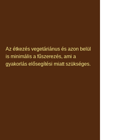
Az étkezés vegetáriánus és azon belül 
is minimális a fűszerezés, ami a 
gyakorlás elősegítési miatt szükséges.