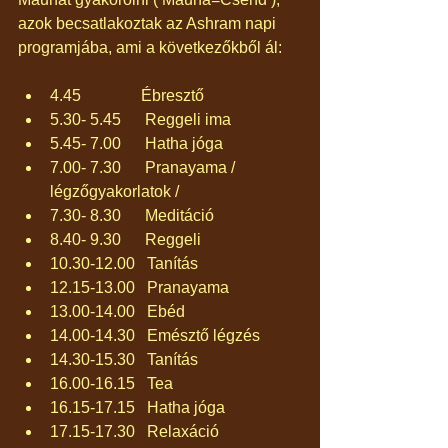
azok becsatlakoztak az Ashram napi 
programjába, ami a következőkből ál:
4.45               Ébresztő  
5.30- 5.45      Reggeli ima  
5.45- 7.00      Hatha jóga  
7.00- 7.30      Pranayama / 
légzőgyakorlatok /  
7.30- 8.30      Meditáció  
8.40- 9.30      Reggeli  
10.30-12.00   Tanítás  
12.15-13.00   Pranayama  
13.00-14.00   Ebéd  
14.00-14.30   Emésztő légzés  
14.30-15.30   Tanítás  
16.00-16.15   Tea  
16.15-17.15   Hatha jóga  
17.15-17.30   Relaxáció  